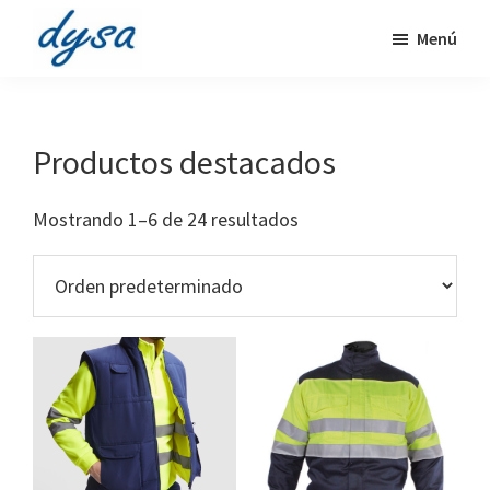
Ir
Ir
Menú
al
al
Distribuciones
contenido
pie
Higiene,
principal
de
protección,
página
limpieza,
Productos destacados
medioambiente
Mostrando 1–6 de 24 resultados