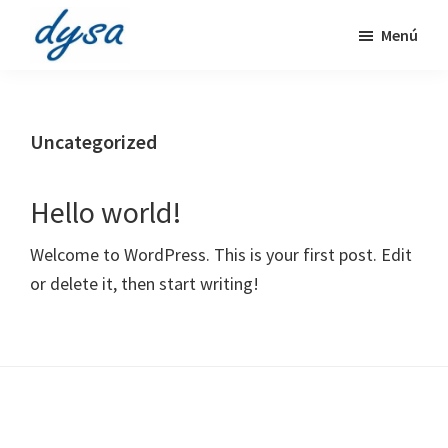
Ir
Ir
Menú
al
al
Distribuciones
contenido
pie
Higiene,
principal
de
protección,
página
limpieza,
Uncategorized
medioambiente
Hello world!
Welcome to WordPress. This is your first post. Edit
or delete it, then start writing!
Footer