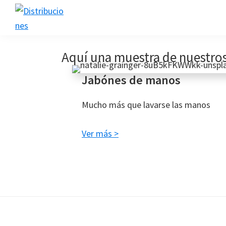
Ir
Ir
Ir
a
al
al
navegación
contenido
pie
Distribuciones
Higiene,
principal
principal
de
Aquí una muestra de nuestro
protección,
página
limpieza,
Jabónes de manos
medioambiente
Mucho más que lavarse las manos
Ver más >